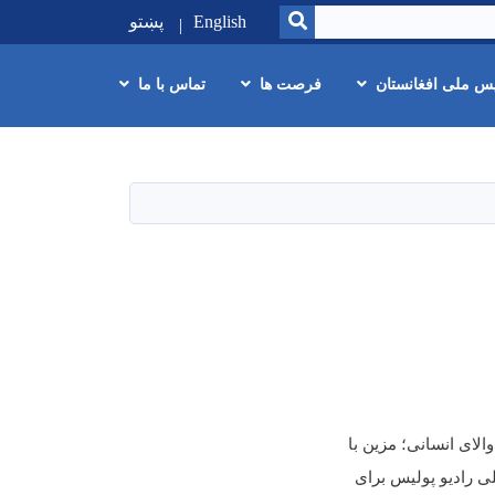
SEARCH
English
پښتو
یس ملی افغانستان
فرصت ها
تماس با ما
الای انسانی؛ مزین با
ی رادیو پولیس برای