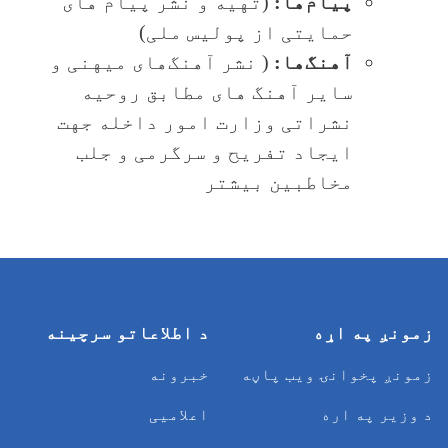
پیام‌ها:
(تهیه و نشر پیام های
حمایتی از پولیس ملی)
آهنگ‌ها:
( نشر آهنگ‌های میهنی و
سایر آهنگ های مطابق روحیه
نشراتی وزارت امور داخله جهت
ایجاد تفریح و سرگرمی و جلب
مخاطبین بیشتر
زمونږ په اړه
د اطلاعاتو سرچینه
زمونږ پخوانۍ ویب پاڼه
خبرونه
د وزیر په اره
اعلامیی