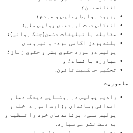
افغانستان؛
بهبود روابط پولیس و مردم؛
انعکاس دست آوردهای پولیس ملی؛
مقابله با تبلیغات دشمن(جنگ روانی)؛
بلندبردن آگاهی مردم و نیروهای
پولیس در مورد حقوق بشر و حقوق زنان؛
مبارزه با فساد؛ و
تحکیم حاکمیت قانون.
ماموریت
رادیو پولیس در روشنایی دیدگاه‌ها و
اهدافی رسانه‌ای وزارت امور داخله و
پولیس ملی، برنامه‌های خود را تنظیم و
به دست نشر می سپارد.
نشرات رادیو پولیس منطبق با