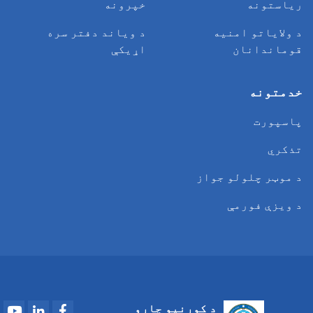
ریاستونه
خپرونه
د ولایاتو امنیه
د وياند دفتر سره
قوماندانان
اړیکې
خدمتونه
پاسپورت
تذکري
د موټر چلولو جواز
د ویزې فورمې
Youtube
LinkedIn
Facebook
د کورنیو چارو