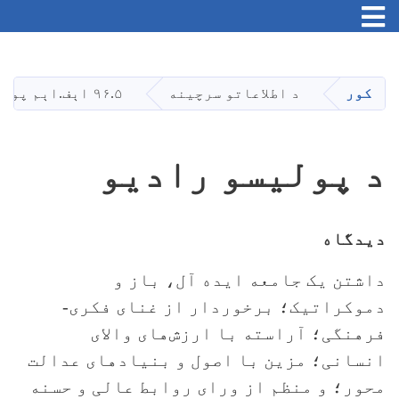
Toggle navigation
اصلي
منځپانګه
دانګل
کور
د اطلاعاتو سرچینه
۹۶.۵ اېف.اېم پولیس راډیو
د پولیسو رادیو
دیدگاه
داشتن یک جامعه ایده آل، باز و
دموکراتیک؛ برخوردار از غنای فکری-
فرهنگی؛ آراسته با ارزش‌های والای
انسانی؛ مزین با اصول و بنیادهای عدالت
محور؛ و منظم از ورای روابط عالی و حسنه