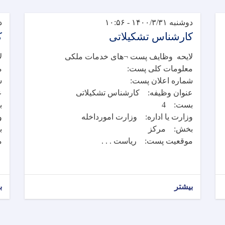
دوشنبه ۱۴۰۰/۳/۳۱ - ۱۰:۵۶
دو
کارشناس تشکیلاتی
ک
لایحه وظایف پست ¬های خدمات ملکی
ل
معلومات کلی پست:
م
شماره اعلان پست:
ش
عنوان وظیفه: کارشناس تشکیلاتی
ع
بست: 4
ب
وزارت یا اداره: وزارت امورداخله
و
بخش: مرکز
ب
موقعیت پست: ریاست . . .
م
بیشتر
ب