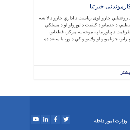
ارموندنی خبرتیا
 روغتيايي چارو لوی ریاست د اداري چارو د لا ښه
نظیم، د خدماتو د کیفیت د لوړولو او د مسلکي
رفیت د پیاوړتیا په موخه په مرکز، قطعاتو،
پاراتو، جزتامونو او ولایتونو کې د وړ، بااستعداده
یشتر
Youtube
LinkedIn
Facebook
Twitter
وزارت امور داخله