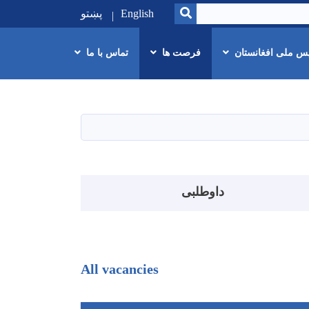
SEARCH
English
پښتو
یس ملی افغانستان
فرصت ها
تماس با ما
داوطلبی
All vacancies