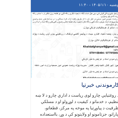
ه ۱۴۰۵/۱/۱۰ - ۱۱:۴۰
ارموندنی خبرتیا
 روغتيايي چارو لوی ریاست د اداري چارو د لا ښه
نظیم، د خدماتو د کیفیت د لوړولو او د مسلکي
رفیت د پیاوړتیا په موخه په مرکز، قطعاتو،
پاراتو، جزتامونو او ولایتونو کې د وړ، بااستعداده