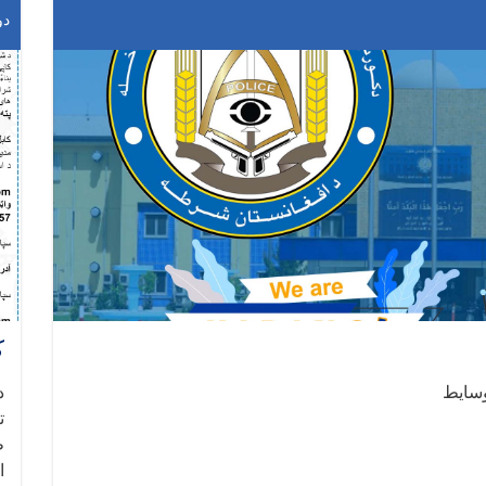
دوشنب
ک
وسایط
د
ت
ظ
ا