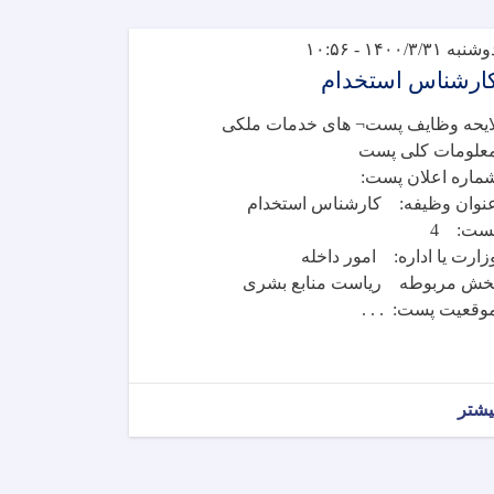
شنبه ۱۴۰۰/۳/۳۱ - ۱۰:۵۶
ارشناس استخدام
ایحه وظایف پست¬ های خدمات ملکی
علومات کلی پست
ماره اعلان پست:
نوان وظیفه: کارشناس استخدام
ست: 4
زارت یا اداره: امور داخله
خش مربوطه ریاست منابع بشری
وقعیت پست: . . .
یشتر