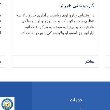
کارموندنی خبرتیا
ک
د روغتيايي چارو لوی ریاست د اداري چارو د لا ښه
د
تنظیم، د خدماتو د کیفیت د لوړولو او د مسلکي
ت
ظرفیت د پیاوړتیا په موخه په مرکز، قطعاتو،
ظ
اپاراتو، جزتامونو او ولایتونو کې د وړ، بااستعداده
ا
بیشتر
ب
خدمات