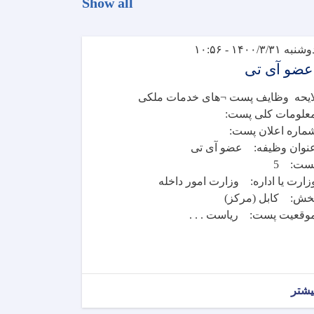
Show all
شنبه ۱۴۰۰/۳/۳۱ - ۱۰:۵۶
ضو آی تی
ایحه وظایف پست ¬های خدمات ملکی
علومات کلی پست:
ماره اعلان پست:
نوان وظیفه: عضو آی تی
ست: 5
زارت یا اداره: وزارت امور داخله
خش: کابل (مرکز)
وقعیت پست: ریاست . . .
یشتر