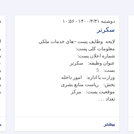
دوشنبه ۱۴۰۰/۳/۳۱ - ۱۰:۵۶
دو
سکرتر
ع
لایحه وظایف پست ¬های خدمات ملکی
ل
معلومات کلی پست:
م
شماره اعلان پست:
ش
عنوان وظیفه: سکرتر
ع
بست: 5
ب
وزارت یا اداره: امور داخله
و
بخش: ریاست منابع بشری
ب
موقعیت پست: مرکز
م
تعداد . . .
بیشتر
ب