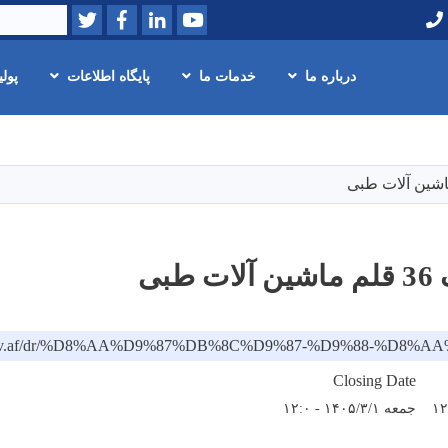
Twitter
Facebook
LinkedIn
Youtube
Search
درباره ما
خدمات ما
پایگاه اطلاعات
پول
Skip
to
main
content
طبی
moi.gov.af/dr/%D8%AA%D9%87%DB%8C%D9%87-%D9%88
Closing Date
جمعه ۱۴۰۵/۳/۱ - ۱۲:۰