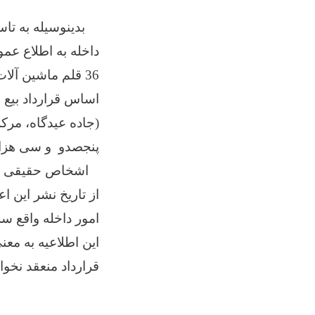
داخله به اطلاع عمو
پنجصدو و سی هزار 
اشخاص حقیقی و حک
امور داخله واقع سرک 40 متره میدان هوائی روبروی شهرک آریا- کابل – افغانستا
این اطلاعیه به معن
قرارداد منعقد نخوا