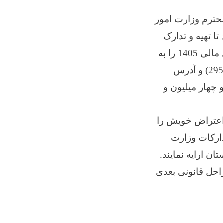
(12) امریه شماره (010) مورخ 02/09/1447 مقام محترم وزارت امور
ا تهیه و تدارک
36 قلم ماشین آلات طبی مورد ضرورت ریاست عمومی امور صحیه بابت سال مالی 1405 را به
اساس قرارداد بیع بالتقسیط با شرکت تجارتی نور درمان دارنده جواز نمبر (29551) و آدرس
 هرات) به قیمت مجموعی مبلغ (34,530,522) سی و چهار میلیون و
اعتراض خویش را
یاست تدارکات وزارت
راحل قانونی بعدی