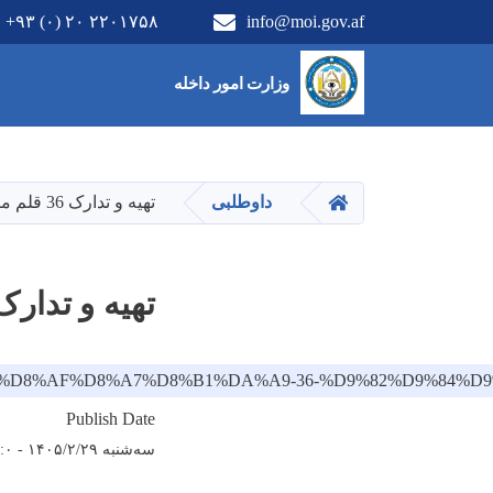
+۹۳ (۰) ۲۰ ۲۲۰۱۷۵۸
info@moi.gov.af
Main Menu
وزارت امور داخله
HOME
داوطلبی
تهیه و تدارک 36 قلم ماشین آلات طبی
تهیه و تدارک 36 قلم ماشین آلات 
-%D8%AA%D8%AF%D8%A7%D8%B1%DA%A9-36-%D9%82%D9%
Publish Date
سه‌شنبه ۱۴۰۵/۲/۲۹ - ۱۲:۰