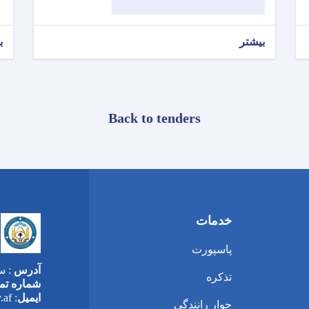
بیشتر
ب
Back to tenders
خدمات
پاسپورت
آدرس
: س
تذکره
شماره تم
ایمیل
: info@moi.gov.af
جوار رانندگی