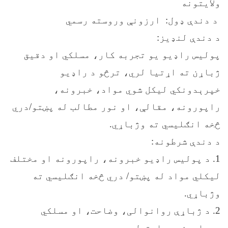
ولایتونه
د دندې ډول: ارزونې وروسته رسمي
د دندې لنډیز:
پولیس راډیو یو تجربه ‌کار، مسلکي او دقیق
ژباړن ته اړتیا لري، ترڅو د راډیو
خپرېدونکي لیکل شوي مواد، خبرونه،
راپورونه، مقالې، او نور مطالب له پښتو/دري
څخه انګلیسي ته وژباړي.
د دندې شرطونه:
1. د پولیس راډیو خبرونه، راپورونه او مختلف
لیکلي مواد له پښتو/ دري څخه انګلیسي ته
وژباړي.
2. د ژباړې روانوالی، وضاحت، او مسلکي
معیارونه مراعتول.