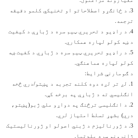
3. د ځانګړو اصطلاحاتو او تخنیکي کلمو دقیقه
ترجمه.
4. د راډیو د تحریري ټیم سره د ژباړې د کیفیت
د ښه کولو لپاره همکاري.
5. د راډيو تحریري ټيم سره د ژباړي د کفیت ښه
کولو لپاره هماهنګي.
د ګومارنې شرایط:
1. لږ تر لږه دوه کلنه تجربه د پښتو/دري څخه
انګلیسي ته د ژباړې په برخه کې.
2. د انګلیسی ترڅنګ په دواړو ملي ژبو(پښتو،
دري) بشپړ تسلط امتیاز لري.
3. د ژورنالیزم د ژبني اصولو او ژورنالیستیک
ژانرونو سره بلدتیا.