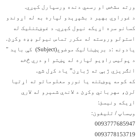
ورته مشخص او رسمي دنده ورسپارل کېږي.
د غوراوي بهیر د بشپړېدو لپاره به له اړوندو
کسانو سره اړیکه نیول کېږي. د غوښتنلیک له
استولو وروسته له مکرر تماس نیولو ډډه وکړئ.
یادونه :د برېښنالیک موضوع(Subject) کې باید "
د پولیس راډیو لپاره له پښتو او دري څخه
انګريزي ژبې ته ژباړن” یاد کړل شي.
که کومه پوښتنه یا نورو معلوماتو ته اړتیا
لرئ، مهرباني وکړئ د لاندې شمېرو له لارې
اړیکه ونیسئ:
وټساپ / تلیفون:
0093777685947
0093778153719