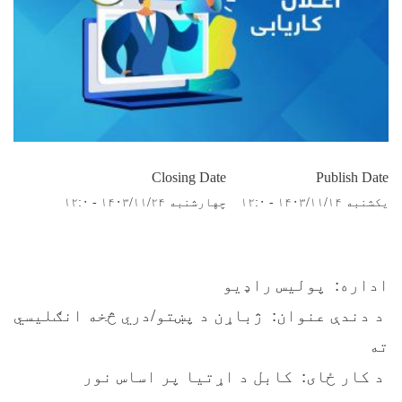
Closing Date
Publish Date
یکشنبه ۱۴۰۳/۱۱/۱۴ - ۱۲:۰
چهارشنبه ۱۴۰۳/۱۱/۲۴ - ۱۲:۰
اداره: پولیس راډیو
د دندې عنوان: ژباړن د پښتو/دري څخه انګلیسي
ته
د کار ځای: کابل د اړتیا پر اساس نور