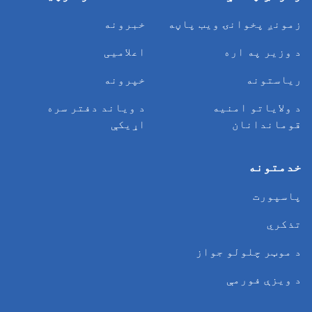
زمونږ پخوانۍ ویب پاڼه
خبرونه
د وزیر په اره
اعلامیی
ریاستونه
خپرونه
د ولایاتو امنیه
د وياند دفتر سره
قوماندانان
اړیکې
خدمتونه
پاسپورت
تذکري
د موټر چلولو جواز
د ویزې فورمې