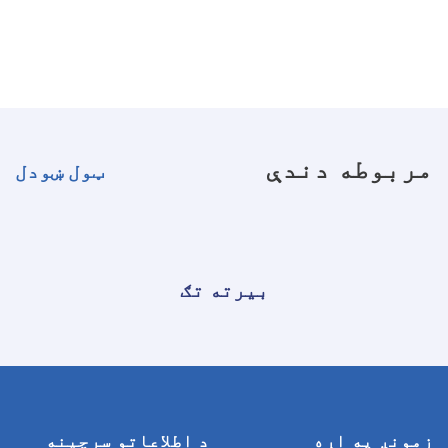
مربوطه دندې
ټول ښودل
بیرته تګ
زمونږ په اړه
د اطلاعاتو سرچینه