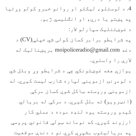
4. د لوستلو، لیکلو او روانو خبرو کولو وړتیا
په پښتو یا دري، او انګلیسي ژبو.
د غوښتنلیک سپارلو لار:
په شرایطو برابر کسان کولی شي خپلې(CV) د
دغه moipoliceradio@gmail.com برېښنالیک له
لارې را واستوي.
یوازې هغه غوښتونکي چې د شرایطو وړ وبلل شي
د لومړنۍ ازموینې لپاره شارټ لېست کېږي. له
ازموینې وروسته ټاکل شوي کسان مرکې
(انټرویو) ته بلل کېږي. د مرکې له بریالي
کېدو وروسته یوه لنډه موده د عملي کار
ارزونه کېږي. که نوماند ټولې قانوني پروسې
په بریالیتوب بشپړې کړي نو د دندې موقعیت