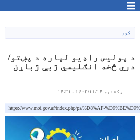
Toggle navigation
اصلي
منځپانګه
دانګل
کور
د پولیس راډیو لپاره د پښتو/
دري څخه انګلیسي ژبې ژباړن
یکشنبه ۱۴۰۳/۱۱/۱۴ - ۱۴:۳۱
https://www.moi.gov.af/index.php/ps/%D8%A