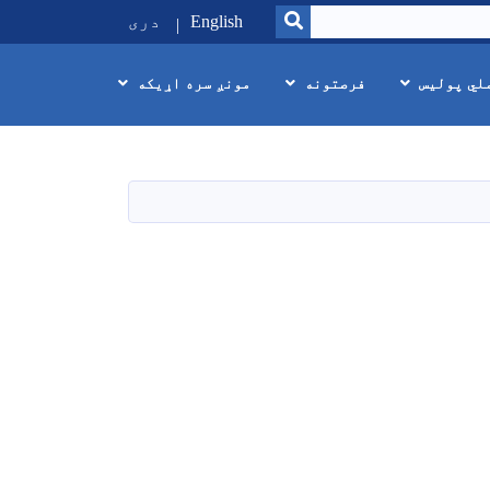
SEARCH
English
دری
لي پولیس
فرصتونه
مونږ سره اړیکه