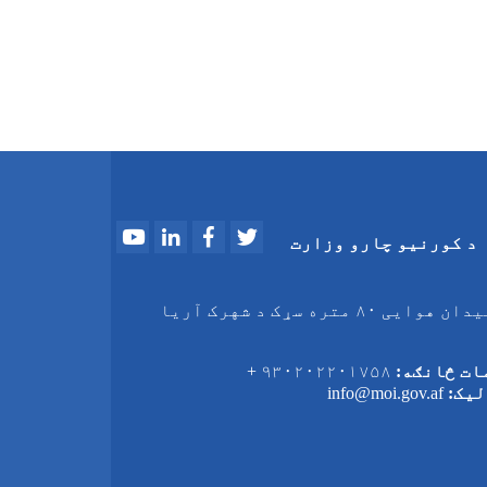
Youtube
LinkedIn
Facebook
Twitter
د کورنیو چارو وزارت
د میدان هوایی ۸۰ متره سړک د شهرک آریا
ات څانګه:
۹۳۰۲۰۲۲۰۱۷۵۸ +
لیک:
info@moi.gov.af