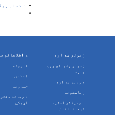
د دفتر ریا
زمونږ په اړه
د اطلاعاتو س
زمونږ پخوانۍ ویب
خبرونه
پاڼه
اعلامیی
د وزیر په اره
خپرونه
ریاستونه
د وياند دفتر 
د ولایاتو امنیه
اړیکې
قوماندانان