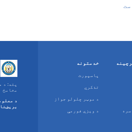
ست
رچینه
خدمتونه
پاسپورت
پته:
تذکري
مخامخ
د موټر چلولو جواز
د معلوم
بریښنا
سره
د ویزې فورمې