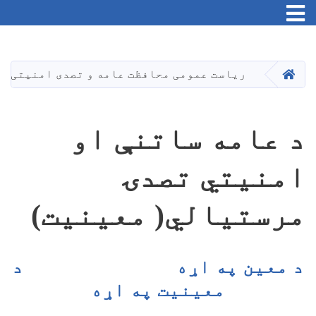
اصلي
منځپانګه
دانګل
کور
ریاست عمومی محافظت عامه و تصدی امنیتی
د عامه ساتنې او
امنیتي تصدۍ
مرستیالي( معینیت)
د معین په اړه
د
معینیت په اړه