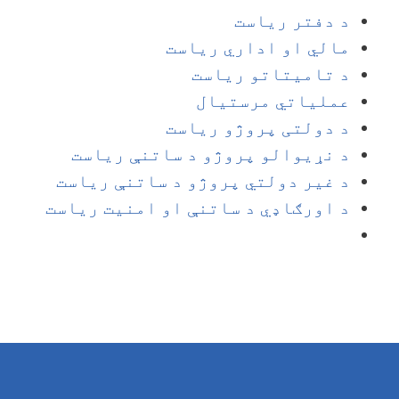
د دفتر ریاست
مالي او اداري ریاست
د تامیتاتو ریاست
عملیاتي مرستیال
د دولتی پروژو ریاست
د نړیوالو پروژو د ساتنې ریاست
د غیر دولتي پروژو د ساتنې ریاست
د اورګاډي د ساتنې او امنیت ریاست