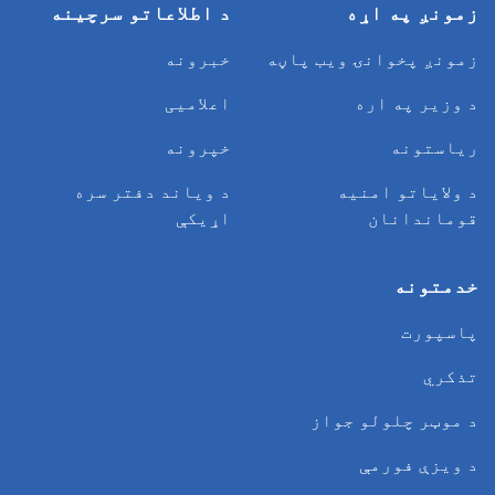
زمونږ په اړه
د اطلاعاتو سرچینه
زمونږ پخوانۍ ویب پاڼه
خبرونه
د وزیر په اره
اعلامیی
ریاستونه
خپرونه
د ولایاتو امنیه
د وياند دفتر سره
قوماندانان
اړیکې
خدمتونه
پاسپورت
تذکري
د موټر چلولو جواز
د ویزې فورمې