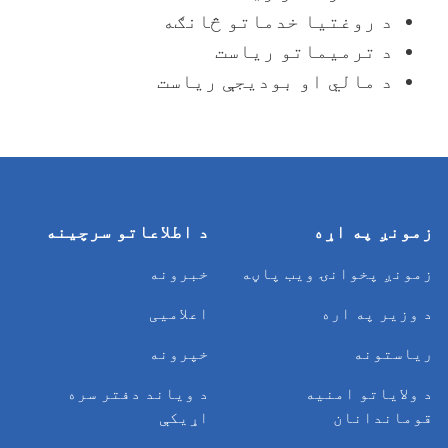
د روغتیا خدماتو څانګه
د ترمیماتو ریاست
د مالي او بودیجې ریاست
زمونږ په اړه
د اطلاعاتو سرچینه
زمونږ پخوانۍ ویب پاڼه
خبرونه
د وزیر په اره
اعلامیی
ریاستونه
خپرونه
د ولایاتو امنیه
د وياند دفتر سره
قوماندانان
اړیکې