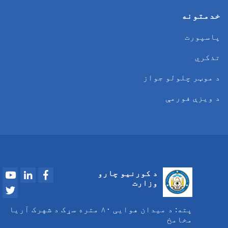
خدمتونه
پاسپورت
تذکري
د موټر چلولو جواز
د ویزې فورمې
Youtube
LinkedIn
Facebook
د کورنیو چارو
وزارت
Twitter
پته:
د میدان هوایی ۸۰ متره سړک د شهرک آریا
مخامخ