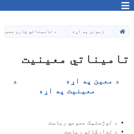
اصلي
منځپانګه
دانګل
کور
زمونږ په اړه
د تامیناتي چارو معینی
تامیناتي معینیت
د معین په اړه
د
معینیت په اړه
د لوژستیک عمومي ریاست
د تدارکاتو ریاست