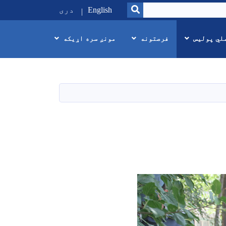
SEARCH
English
دری
لي پولیس
فرصتونه
مونږ سره اړیکه