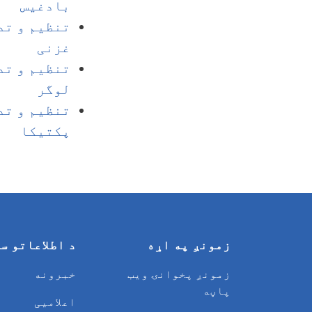
بادغیس
تنظیم و تد
غزنی
تنظیم و تد
لوگر
تنظیم و تد
پکتیکا
زمونږ په اړه
د اطلاعاتو س
زمونږ پخوانۍ ویب
خبرونه
پاڼه
اعلامیی