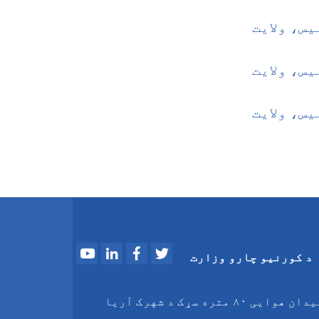
س، ولایت
س، ولایت
س، ولایت
Youtube
LinkedIn
Facebook
Twitter
د کورنیو چارو وزارت
د میدان هوایی ۸۰ متره سړک د شهرک آریا