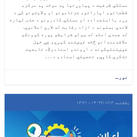
مسلکي ظرفیت د پیاوړتیا په موخه په مرکز،
قطعاتو، اپاراتو، جزتامونو او ولایتونو کې د
وړ، بااستعداده او مسلکي کادرونو د جذب لپاره
لاندې بستونه د ازاد رقابت له لارې اعلانوي.
‎له همدې امله له ټولو شرایطو پوره کوونکو
علاقه‌مندانو څخه غوښتنه کېږي، چې خپل
غوښتنلیکونه د اړوندو اسنادو (د تابعیت
تذکرې کاپي، تحصیلي اسناد، د . . .
نور...
یکشنبه ۱۴۰۳/۱۱/۱۴ - ۱۴:۳۱