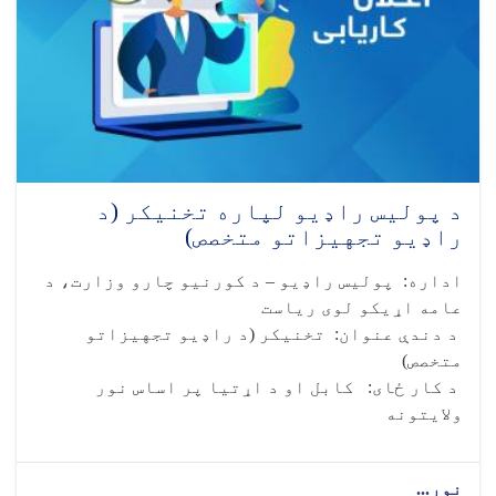
د پولیس راډیو لپاره تخنیکر (د
راډیو تجهیزاتو متخصص)
اداره: پولیس راډیو – د کورنیو چارو وزارت، د
عامه اړیکو لوی ریاست
د دندې عنوان: تخنیکر (د راډیو تجهیزاتو
متخصص)
د کار ځای: کابل او د اړتیا پر اساس نور
ولایتونه
نور...