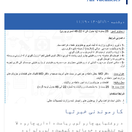
دوشنبه ۱۴۰۵/۱/۱۰ - ۱۱:۱۹
کارموندنی خبرتیا
د روغتيايي چارو لوی ریاست د اداري چارو د لا
ښه تنظیم، د خدماتو د کیفیت د لوړولو او د