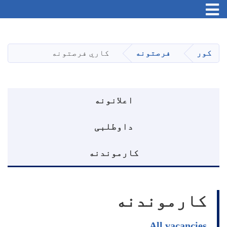
Toggle navigation
اصلي
منځپانګه
دانګل
کور
فرصتونه
کاري فرصتونه
د اعلانونه مینو
اعلانونه
داوطلبی
کارموندنه
کارموندنه
All vacancies