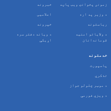
زمونږ پخوانۍ ویب پاڼه
خبرونه
د وزیر په اره
اعلامیی
ریاستونه
خپرونه
د ولایاتو امنیه
د وياند دفتر سره
قوماندانان
اړیکې
خدمتونه
پاسپورت
تذکري
د موټر چلولو جواز
د ویزې فورمې