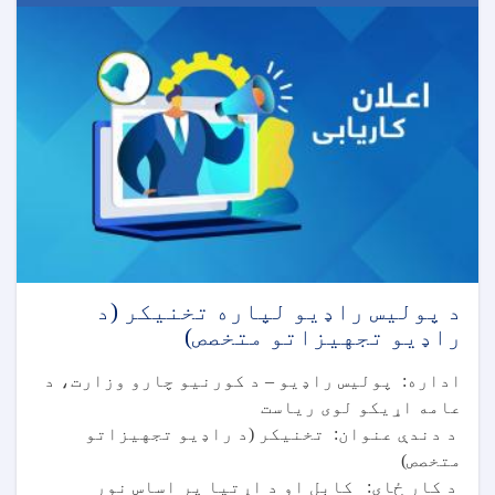
د پولیس راډیو لپاره تخنیکر (د
راډیو تجهیزاتو متخصص)
اداره: پولیس راډیو – د کورنیو چارو وزارت، د
عامه اړیکو لوی ریاست
د دندې عنوان: تخنیکر (د راډیو تجهیزاتو
متخصص)
د کار ځای: کابل او د اړتیا پر اساس نور