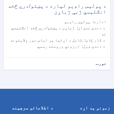
د پولیس راډیو لپاره د پښتو/دري څخه
انګلیسي ژبې ژباړن
اداره: پولیس راډیو
د دندې عنوان: ژباړن د پښتو/دري څخه انګلیسي
ته
د کار ځای: کابل د اړتیا پر اساس نور ولایتونه
د دندې ډول: ارزونې وروسته رسمي
نور...
زمونږ په اړه
د اطلاعاتو سرچینه