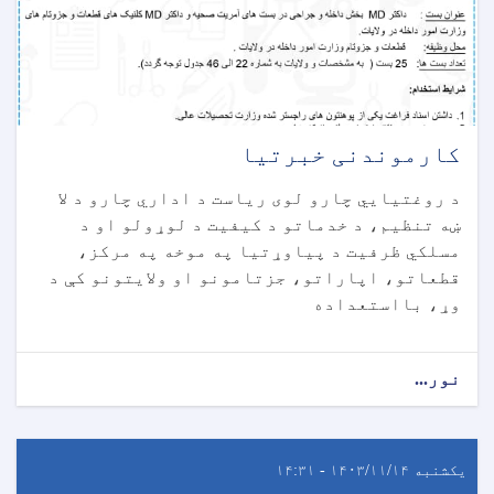
کارموندنی خبرتیا
د روغتيايي چارو لوی ریاست د اداري چارو د لا
ښه تنظیم، د خدماتو د کیفیت د لوړولو او د
مسلکي ظرفیت د پیاوړتیا په موخه په مرکز،
قطعاتو، اپاراتو، جزتامونو او ولایتونو کې د
وړ، بااستعداده
نور...
یکشنبه ۱۴۰۳/۱۱/۱۴ - ۱۴:۳۱