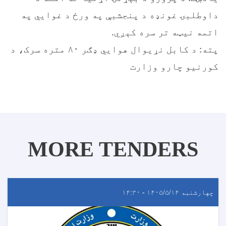
داوطلبۍ غونډه د پنجشبې په ورځ د غوايي په
اتمه نيټه تر سره کېږي.
پته: د کابل نړیوال هوایي ډګر ۸۰ متره سرک، د
کورنیو چارو وزارت
MORE TENDERS
چهارشنبه ۱۴۰۵/۵/۱۴ - ۱۴:۳۰