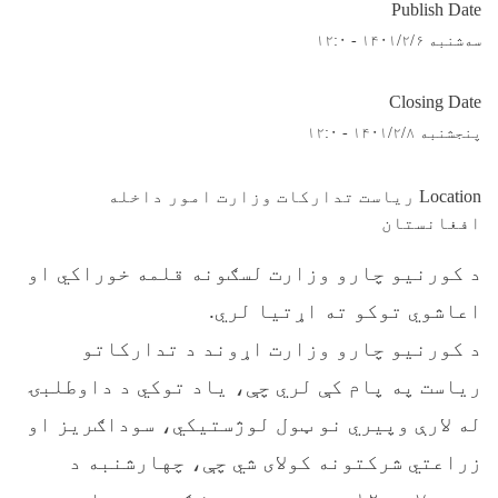
Publish Date
سه‌شنبه ۱۴۰۱/۲/۶ - ۱۲:۰
Closing Date
پنجشنبه ۱۴۰۱/۲/۸ - ۱۲:۰
Location ریاست تدارکات وزارت امور داخله
افغانستان
د کورنیو چارو وزارت لسګونه قلمه خوراکي او
اعاشوي توکو ته اړتیا لري.
د کورنیو چارو وزارت اړوند د تدارکاتو
ریاست په پام کې لري چې، یاد توکي د داوطلبۍ
له لارې وپیري نو ټول لوژستیکي، سوداګریز او
زراعتي شرکتونه کولای شي چې، چهارشنبه د