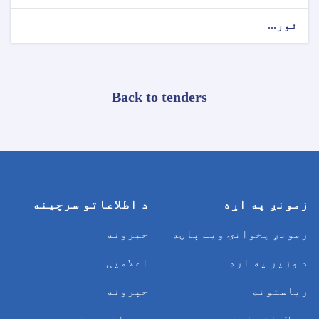
نور...
Back to tenders
زمونږ په اړه
د اطلاعاتو سرچینه
زمونږ پخوانۍ ویب پاڼه
خبرونه
د وزیر په اره
اعلامیی
ریاستونه
خپرونه