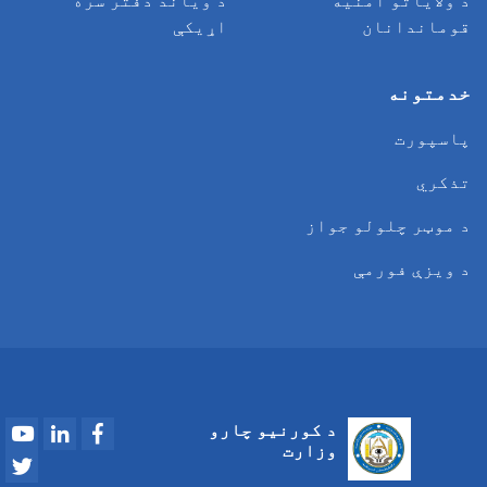
د ولایاتو امنیه
د وياند دفتر سره
قوماندانان
اړیکې
خدمتونه
پاسپورت
تذکري
د موټر چلولو جواز
د ویزې فورمې
Youtube
LinkedIn
Facebook
د کورنیو چارو
وزارت
Twitter