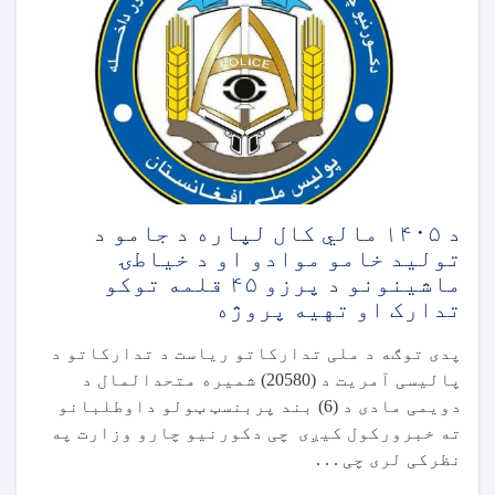
د ۱۴۰۵ مالي کال لپاره د جامو د
تولید خامو موادو او د خیاطۍ
ماشینونو د پرزو ۴۵ قلمه توکو
تدارک او تهیه پروژه
پدی توګه د ملی تدارکاتو ریاست د تدارکاتو د
پالیسی آمریت د (20580) شمیره متحدالمال د
دویمی مادی د (6) بند پربنسټ ټولو داوطلبانو
ته خبرورکول کیږی چی دکورنیو چارو وزارت په
نظرکی لری چی . . .