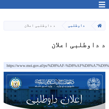
Toggle navigation
اصلي
منځپانګه
دانګل
کور
داوطلبی
د داوطلبی اعلان
د داوطلبی اعلان
https://www.moi.gov.af/ps/%D8%AF-%D8%AF%D8%