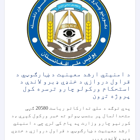
د امنیتي ارشد معینیت د ښارګوټي د
قراول دروازې د خنډي ډبرو لاندې د
استحکام ورکولو چارو ترسره کول
پروژه تړون
پدې توګه د ملي تدارکاتو ریاست 20580 ګڼې
متحدالمال پر بنسټ ټولو ته خبر ورکول کېږې ،د
کورنیو چارو وزارت په پام کې لري چې د امنیتي
ارشد معینیت د ښارګوټي د قراول دروازې د خنډي
ډبرو لاندې د . . .