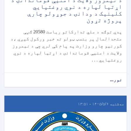
د نیمروز ولایت د امنیې قوماندانۍ د
اړتیا لپاره د نوي روغتیايي
کلینیک د ودانۍ د جوړولو چارې
پروژه تړون
پدې توګه د ملي تدارکاتو ریاست 20580 ګڼې
متحدالمال پر بنسټ ټولو ته خبر ورکول کېږې ،د
کورنیو چارو وزارت په پام کې لري چې د نیمروز
ولایت د امنیې قوماندانۍ د اړتیا لپاره د نوي
روغتیايي . . .
نور...
سه‌شنبه ۱۴۰۵/۵/۶ - ۱۳:۵۱