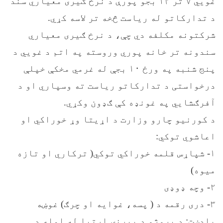
غویي ۷ تر ۱۲ بجو پورې د نرخ ګیری معیاري سند
د تدارکاتو له ریاست څخه تر لاسه کړي.
شرکتونه مکلفه دي چې، د نرخ ګیری معیاري
سندونه تر خانه پوري وروسته په اتم د غويي د
پنج شنبه په ورځ ۱۰ بجې له غرمي مخکې خپلې
درخواستی د تدارکاتو ریاست ته وسپاري او د
آفرګشایي په غونډه کې ګډون وکړي.
د کورنیو چارو وزارت د اړیتا وړ خوراکي او
اعاشوي توکي:
۱- شپاړس قلمه خوراکي توکي( ترکاري او تازه
میوه)
۲- وچه ډوډی
۳- دری رقمه د ( پسه، غوایه او چرګ) غوښه
یادښت: د پروژو د بېړنۍ اړتیا له امله د