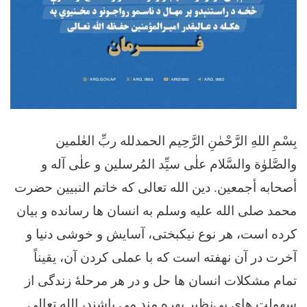
بِسْمِ اللهِ الرَّحْمٰنِ الرَّحِيم الحمدلله ربِّ العٰلمین والصَّلوٰة والسَّلام علٰی سیِّد المُرسلین و علٰی آله و أصحابه أجمعین. دین الله تعالی که خاتم النبیین حضرت محمد صلی الله علیه وسلم به انسان ها رسانده و بیان کرده است، هر نوع نیکبختی، آسایش و خوشی دنیا و آخرت در آن نهفته است که با عملی کردن آن، یقیناً تمام مشکلات انسان ها حل و در هر مرحلۀ زندگی از سهولت های بی‌نظیر بهره مند می باشند، الله تعالی دین خود را دوست دارد و از روی مهربانی‌ بندگان خویش را به تفکر، تدبر و عملی کردن آن دعوت نموده است و جهت عملی کردن دین در تمام عرصه های زندگی، حضرت محمد صلی الله علیه وسلم را الگو قرار داده است و هرآنچه که نبی صلی الله علیه وسلم به امت عرضه کرده است، به عملی کردن و هرآنچه که از آن منع کرده است به اجتناب از آن، حکم نموده است. چنانچه الله جل جلاله در آیات ذیل فرموده است: ﴿لَقَدْ كَانَ لَكُمْ في رَسُول ﷲ ‌أُسْوَةٌ حَسَنَةٌ…﴾(الأحزاب: 21) ترجمه: به تحقیق برای شما اقتداء در [روش و رفتار] رسول الله الگوی نیکویی است (تفسیر کابلی) همچنان ﷲ جل جلاله فرموده است: ﴿وَما آتاكُمُ الرَّسُولُ ‌فَخُذُوهُ وَما نَهاكُمْ عَنْهُ فَانْتَهُوا﴾(الحشر، آیت: ۷). ترجمه: و آنچه که داده به شما رسول (الله)، پس بگیرید آنرا؛ و آنچه که منع می کند شما را (رسول الله) از آن، پس بازایستید (طلبش نکنید). (تفسیر کابلی) دیگر اینکه؛ هر آنچه که در دین نباشد، رسول الله صلی الله علیه وسلم آنرا مردود و باطل گردانیده است. چنانچه از حضرت عایشه رضی الله عنها روایت است که رسول الله صلی الله علیه وسلم فرموده‌ است: مَنْ عَمِلَ عَمَلًا لَيْسَ عَلَيْهِ أَمْرُنَا ‌فَهُوَ ‌رَدٌّ.() ترجمه: کسیکه یک عملی را انجام داد که در دین ما نباشد، آن مردود و باطل است. از حضرت شعبي رحمه الله روایت است که حضرت عمر بن الخطاب رضی الله عنه فرموده است: یآأیهاالناس رُدُّوا الجهالاتِ إلى السنةِ(). ترجمه: ای مردم! طُرق جاهلانه (خلاف سنت) را به سنت برگردانید (تلاش اصلاح آنرا کنید). با توجه به آیات، حدیث شریف و اثر مبارک فوق، امارت اسلامی می‌خواهد که در تمام عرصه های زندگی طُرق خلاف سنت را به سنت برگرداند، بناءً اینکه؛ نکاح (عروسی کردن) سنت است؛ اما متأسفانه در جامعه ما رواج نادرست و زیان‌آور با این عمل شرعی و مسنون به حدی آمیخته شده است که مردم را نه تنها از لحاظ دنیوی با زیان‌های مالی کمرشکن مواجه کرده، بلکه از لحاظ دینی نیز منکرات زیاد در آن انجام می‌شود که به هدف اصلاح و جلوگیری، چند مورد آن در اینجا ذکر می گردد: زیادت در مهرها کار شایسته نیست: شریعت، در عروسی ها به آسانی و اجتناب از مصارف گزاف ترغیب می کند. از حضرت عایشه رضی الله عنها روایت است که رسول الله صلی الله علیه وسلم فرموده است:«إِنَّ ‌‌أَعْظَم ‌النِّكَاحِ بَرَكَةً أَيْسَرُهَ مَؤُونَةً»() ترجمه: به تحقیق، با برکت‌ترین نکاح آن است که هزینه‌اش کم باشد. در حدیث شریف دیگر می آید: “تَيَاسَرُوا فِي الصَّدَاقِ، إِنَّ الرَّجُلَ يُعْطِي الْمَرْأَةَ حَتَّى يَبْقَى ذَلِكَ فِي نَفْسِهِ عَلَيْهَا حَسِيكَةً…”() ترجمه: با یکدیگر در مهر آسانی کنید (یعنی مهر کم تعیین نمایید)؛ زیرا گاهی مرد به زن آن قدر مهر میدهد که به سبب آن در دلش با آن زن کینه (نفرت) پیدا می گردد. حضرت عمر رضی الله عنه فرموده ‌است: أَلاَ لاَ تُغَالُوا صَدُقَةَ النِّسَاءِ، فَإِنَّهَا لَوْ كَانَتْ مَكْرُمَةً فِي الدُّنْيَا، أَوْ تَقْوَى عِنْدَ ﷲ لَكَانَ أَوْلاَكُمْ بِهَا النَّبِيُّ صَلَّى ﷲ عَلَيْهِ وَسَلَّمَ.() ترجمه: آگاه باشید! مهرهای زنان را بسیار زیاد نسازید؛ زیرا اگر زیادت مهر، عزت دنیوی یا تقوی در نزد الله عزوجل می بود، پس نبی صلی الله علیه وسلم بیشتر از شما مستحق آن بود. با استدلال از احادیث مبارک متذکره و برخی احادیث دیگر، فقهای کرام رحمة الله تعالی علیهم تخفیف در مهر را مسنون و مرغوب دانسته ‌اند.() مهر، حق زن منکوحه است و استفاده از آن به هیچ ‌شخصی صحیح نیست. مهر حق زن است و هیچ‌ شخصی حق ندارد که آنرا بدون رضایت وی مصرف کند، حتی اینکه فقهاء رحمهم الله تعالی می گویند: پدران و پدرکلان‌هایی‌که مهر دختران یا نواسه ها را مصرف می کنند، آنان غاصب و ضامن مهر میباشند؛ در صورتی‌که پدر و پدرکلان با استفاده از مهر غاصب شمرده شوند، پس به برادر، کاکا و دیگر خویشاوندان قطعاً هیچ راه وجود ندارد که مهرهای خواهران، برادرزاده‌ها و یا دختران خویشاوند دیگری را استفاده نمایند یا آنرا بدون رضایت آنان مصرف کنند.() پدران و خویشاوندان اگر از استفاده مهر منع شوند، مهرها خود به خود کاهش می‌یابند؛ زیرا امروزه پول زیاد به نام مهر گرفته می‌شود، مگر پدر یا خویشاوندان دیگر از آن استفاده می کنند و پول بسیار کم را به نام مهر به زنان می دهند. بناءً تعدادی از رواج هایی که علاوه بر منع شرعی و اسراف، باعث مشکلات اقتصادی و نابسامانی‌های اجتماعی و اخلاقی به سطح بلند شده‌ اند، که از طرف هیئت مشترک متشکل از علمای کرام مجالس فقهی مربوط دارالافتای امارت اسلامی افغانستان، شیوخ عظام معتبر افغانستان، اعضای محترم کمیسیون اقتصادی و نمایندگان وزارت‌‌ها و ادارات ذیربط امارتی تشخیص شد که در مورد آن مراتب ذیل را منظور می‌دارم: نکات قابل رعایت در امور مربوط به عروسی ماده اول: (۱) ولی دختر بالغ که اکثر اوقات پدر یا برادر وی می باشد، شرعاً مکلف است، حقوق شرعی وی را رعایت نماید. (۲) ولی دختر بالغ شرعاً مسئولیت دارد، در نامزد کردنش با وی مشوره کند و نظر مثبت وی را بگیرد. (۳) ولی دختر بالغ شرعاً نمی‌تواند، بدون رضایتش وی را به اجبار به کسی به نکاح بدهد. (۴) هرگاه ولی دختر بالغ، دختر مذکور را بدون رضایت وی به اجبار به شخصی به نکاح بدهد، وی می‌تواند به محاکم و ادارات مربوط شکایت و عریضه کند، در این صورت، رعایت فرمان شماره (۸۳ج۱) مؤرخ (۲۷/۴/۱۴۴۳هـ.ق) عالیقدر امیرالمؤمنین حفظه الله تعالی ضروری است. (۵) زن از نظر اسلام در موضوع نکاح کردن مانند مرد مستقل است، به هیچ صورت مال کسی نمی‌گردد و بعد از فوت شوهر خود یا طلاق، بدون رضایت و مشورۀ وی، خانوادۀ خسر و یا هم خانوادۀ پدر نمی‌تواند وی را به زور به شخص دیگری به نکاح بدهد، وی با رضایت خود در جایی و با هرشخصی که بخواهد، مطابق اصول شرعی نکاح کرده می تواند. (۶)مهری که در نکاح به زن داده می‌شود، حق زن است و شخصی نمی تواند آنرا از وی بگیرد، در این مورد رعایت فرمان شماره (۸۳ج۱) مؤرخ (/۴/۱۴۴۳هـ. ق) عالیقدر امیرالمؤمنین حفظه الله تعالی ضروری است. (۷) هرگاه شخصی بر دختر یا زنی فیر کند یا کاکل وی را قطع کند و یا بالای وی چادر بیندازد، با این و یا طریقۀ دیگر جبراً وی را خانم خود بپندارد، این عمل غیرشرعی و جرم است، چنین اشخاص به محاکم امارت اسلامی معرفی شوند تا به سزای جرم خویش برسند.() (۸)نامزدی که در آن عقد (ایجاب و قبول) در حضور شاهدان صورت نگرفته باشد، شرعاً نکاح محسوب نمی‌شود. (۹) در شریعت اسلامی، اندازۀ کم مهر ده درهم و اندازۀ زیاد آن حد ندارد، اگر زن راضی باشد، با ده درهم یا با مال معادل آن نیز نکاح صورت می گیرد، اگر رضایت وی نباشد، پس به جز از پدر یا پدرکلان دلسوز و خیرخواه، خویشاوندان دیگر و یا پدر و پدرکلان بد اختیار نمی توانند که به مهر کمتر از اندازۀ مهر مثل نکاح وی را عقد نمایند و اگر به اندازۀ کمتر از مهر مثل نکاح وی را عقد کرده باشند، چنین نکاح صحیح نیست؛ مهر حق زن است، خویشاوندان برای خود هیچ‌ پولی را نه طلب و نه اخذ کرده می‌توانند.() (۱۰) شریعت اسلامی، به کم کردن مهر ترغیب کرده است؛ مردم سعی کنند که رواج گرفتن مهر زیاد را ختم نمایند و به مهر کم اکتفاءکنند. (۱۱) علاوه بر مهر، اخذ پول به نام ولور، غذا(اشیاء و اجناس خوراکی که یک یا دو روز قبل از عروسی، داماد به خانۀ عروس می‌برد)، بابېړي(اضافه ستانی از مهر تعیین شده)، طویانه و خوښي(مصرف عروسی) از طرف خانوادۀ خسر و یا به نام رواج های دیگر جایز نیست، فقهای کرام رحمهم الله آنرا رشوت محسوب می نمایند.() (۱۲) بعد از نامزدی، برگزاری مهمانی‌ها پایوازی و شیرینی‌خوری (دستمال کلان) و یا به نام های دیگر، رواج های بی‌جا است از آن اجتناب شود، اجازۀ دوبار بردن دستمال (دستمال کلان) نیست و در یکبار دستمال (دستمال خرد) تعداد مهمانان مرد و زن نیز به اندازۀ کم باشد و تحفه دادن به جز از داماد و عروس به شخص دیگری در این مراسم‌، منع است؛ البته تحایف به داماد و عروس نیز مطابق توان؛ فقط لباس و اشیای عادی زینت و آرایش باشد؛ موتر، موترسایکل، خانه (منزل) و سایر اشیای ‌قیمتی در تحفه داده نمی‌شود. (۱۳) مراسم دستمال در هوتل‌ نباشد؛ زیرا این اسراف است و الله تعالی فرموده است: ﴿يَا بَنِي آدَمَ خُذُوا زِينَتَكُمْ عِنْدَ كُلِّ مَسْجِدٍ وَكُلُوا وَاشْرَبُوا وَلَا تُسْرِفُوا إِنَّهُ لَا يُحِبُّ الْمُسْرِفِينَ﴾ (الاعراف: آیت۳۱). ترجمه: ای فرزندان آدم! بگیرید شما زینت (زیبایی) خود را هنګام هر نماز (به پوشیدن لباس پاک، ستر عورت و بخوریدو بنوشید و اسراف (مصرف بی‌جا) نکنید، بدون شک الله مسرفان (اسراف‌کنندگان) را دوست نمیدارد. (تفسیر کابلی) (۱۴) بعد از نامزدی و نکاح، سعی شود که در صورت امکان هرچه زودتر، عروسی صورت گیرد. (۱۵)بعد از نامزدی، پوشاک (لباس های) رواجی و تکراری منع است، یکبار در سال اجازۀ بردن یک جوره (لباس) فقط به عروس از طرف داماد مطابق توان بدون اسراف می‌باشد، بردن پوشاک (لباس‌ها) از طرف عروس به داماد مطلقاً منع است. (۱۶)مراسم ولیمه و عروسی بدون اسراف و ریاء، مطابق با توان داماد و در مکان و موترهای دلخواه وی برگزار شود، خانواده عروس نمی‌تواند داماد را مجبور کند که مراسم عروسی را در هوتل یا موترهای ‌قیمتی برگزار نماید. (۱۷) داماد مراسم عروسی را در موترهای امارتی برگزار نکند. (۱۸) هنګام عروسی، از طرف داماد به خانوادۀ عروس خوراکی یا طوی (خوراک پخته یا خام) برده نمی‌شود، همچنین طلب و اخذ مصارف شیرینی‌خوری و پوشاک منع است، همچنان طلب رخت ها به نام دودی و چادر و یا با سایر نام ها از داماد منع است بر اساس شریعت اخذ اشیای متذکره عمل ناجائز است.() (۱۹) حین انتقال عروس، طلب پول از طرف مامای عروس، هم‌سالان عروس، اهالی قریه و یا خدمتگار دیگری و یا برای آنان از خانواده داماد، منع است، البته اگر شخصی به نام صدقه به رضایت خود به خدمتگار قریه که همیشه در خوشی ها خدمت اهالی قریه را می نماید، باکی ندارد.() (۲۰) برگزاری مسابقاتی در عروسی که به برندۀ آن موتر، موترسایکل یا چیز دیگری انعام داده می‌شود، منع است، تا از اسراف بیجا جلوگیری شود، البته مسابقات بازی‌های جایز که در آن انعام نباشد، برگزار شده می تواند. (۲۱) فیرکردن (تیراندازی) و استفادۀ وسایط امارتی حین مراسم نامزدی، دستمال یا عروسی منع است؛ همچنان، تیزرانی موترها و موترسایکل‌ها، آماده ‌کردن کاروان‌های بزرگ و یا این چنین اعمالی که سبب مسدودیت راه یا تلفات و یا اذیت مردم می شود، منع میباشد. (۲۲) در عروسی یا بعد از آن، رونمایی (لباس/پول) دادن از طرف مردان و زنان خانواده های دیگر به عروس و سپس از طرف عروس در عوض آن، رونمایی دادن منع است؛ زیرا از این رواج ناپسند تکلیف سنگین به وجود آمده و بدتر اینکه عوض هر شی را دوباره می دهند که به جای محبت، نفرت ایجاد می‌کند. (۲۳) در مراسم دستمال، به جز از خانوادۀ داماد مهمانان دیگر، به عروس تحفۀ پول ندهند و نه خانوادۀ عروس به مهمانان لباس‌ها و تحایف دیگر بدهند، البته اکرام مهمانان بدون اسراف و ریاء پروا ندارد. (۲۴)بدل عواقب خوبی ندارد و حتی الامکان از آن‌ اجتناب شود، در صورت بدل، تعیین و پرداخت مهر ضروری است، علمای کرام در مورد کراهیت بدل به مردم آگاهی بدهند.() نکات قابل رعایت در مراسم مُرده‌داری ماده دوم: (۱)در بعضی مناطق از طرف خانوادۀ متوفی به اهالی قریه و مردم دیگر در روزهای معین طعام و مهمانی ترتیب داده می شود که فقهای کرام از آن منع نموده اند، در این مورد چند قول فقهای کرام قرار ذیل است: – ت