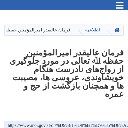
Toggle navigation
Skip
to
main
HOME
اطلاعیه
فرمان عالیقدر امیرالمؤمنین حفظه ﷲ 
content
فرمان عالیقدر امیرالمؤمنین
حفظه ﷲ تعالی در مورد جلوگیری
از رواج‌های نادرست هنگام
خویشاوندی، عروسی ها، مصیبت
ها و همچنان بازگشت از حج و
عمره
https://www.moi.gov.af/dr/%D9%81%D8%B1%D