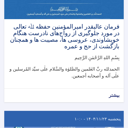
فرمان عالیقدر امیرالمؤمنین حفظه ﷲ تعالی
در مورد جلوگیری از رواج‌های نادرست هنگام
خویشاوندی، عروسی ها، مصیبت ها و همچنان
بازگشت از حج و عمره
بِسْمِ اللهِ الرَّحْمٰنِ الرَّحِيم
الحمدلله ربِّ العٰلمین والصَّلوٰة والسَّلام علٰی سیِّد المُرسلین و
علٰی آله و أصحابه أجمعین.
بیشتر
پنجشنبه ۱۴۰۴/۱۱/۲۳ - ۱۰:۰