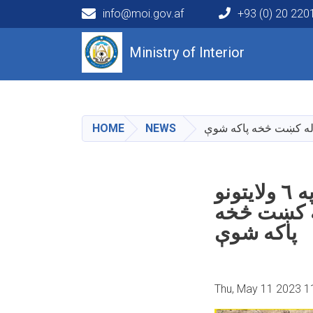
info@moi.gov.af
+93 (0) 20 22
Main navigation
Ministry of Interior
HOME
NEWS
د نشه يي توکو سره د مبارزې پولیس؛ د هیواد په ٦ ولایتونو
و له کښت څخه
پاکه شوې
Thu, May 11 2023 1