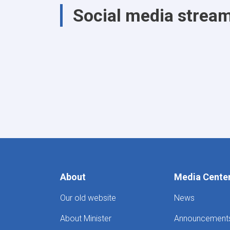
Social media strea
About
Media Cente
Our old website
News
About Minister
Announcement