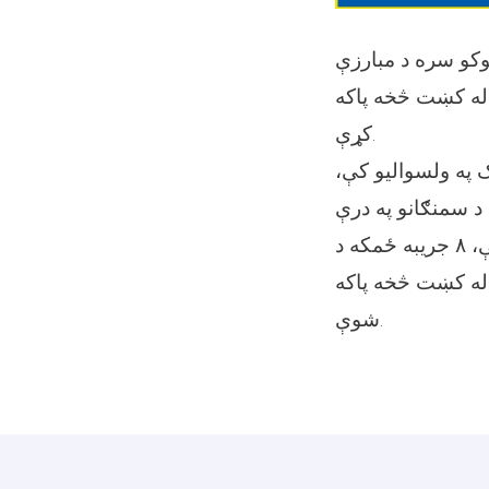
وکو سره د مبارزې
ځمکه د کوکنارو له کښت څخه پاکه
کړې.
بزرګ په ولسوالیو کې،
ت په ګلبهار او جبل السراج ولسوالیو کې، ۶۲ جریبه د سمنګانو په درې
صوف ولسوالی کې، ۳۰ جریبه د بغلان په بورکه، اندراب او دوشي ولسوالیو کې، ۸ جریبه ځمکه د
کوکنارو له کښت څخه پاکه
شوې.