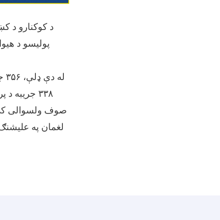
د کوکنارو د ک
له