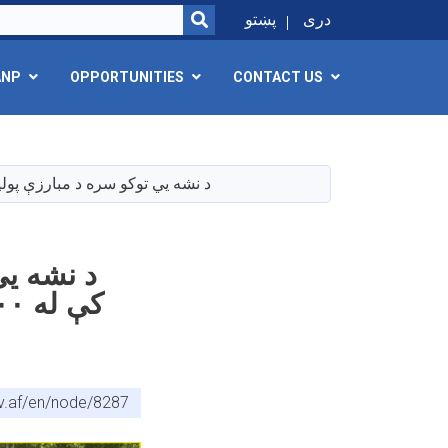
SEARCH
دری
پښتو
ANP
OPPORTUNITIES
CONTACT US
د نشه يي توکو سره د مبارزې پولیس؛ د هیواد په ٦ ولایتونو کې له ٨٠٠ جریبه څخه زيات
v.af/en/node/8287