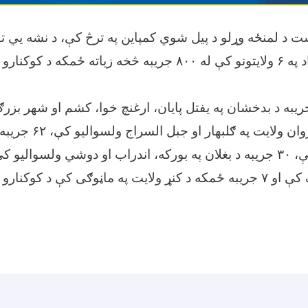
ښت د لمنځه وړلو د پیل شوي کمپاین په ترڅ کې، د نشه یي ت
پولیسو د هیواد په ۶ ولایتونو کې له ۸۰۰ جریبه څخه زیاته 
 دې ډلې، ۳۵۶ جریبه د بدخشان په یفتل پایان، ارغنچ خوا، کشم او شهر 
۳۳۸ جریبه د پروان ولای
لغمان په علیشنګ کې او ۷ جریبه ځمکه د کنړ ولایت په ماڼوګی کې د 