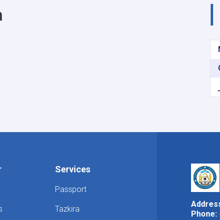
m
r
Services
Passport
Addres
s
Tazkira
Phone: