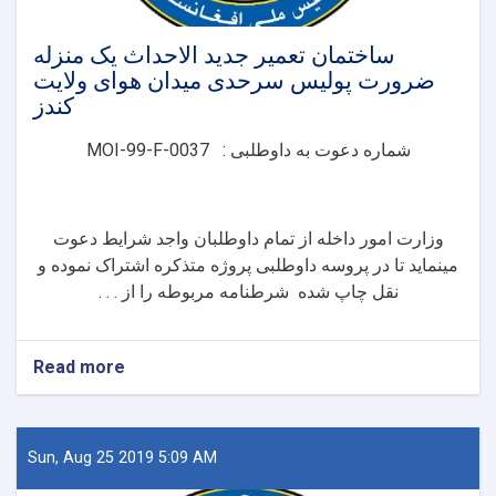
پروژې
ساختمان تعمیر جدید الاحداث یک منزله
ضرورت پولیس سرحدی میدان هوای ولایت
کندز
شماره دعوت به داوطلبی
:
MOI-99-F-0037
وزارت امور داخله از تمام داوطلبان واجد شرایط دعوت
مینماید تا در پروسه داوطلبی پروژه متذکره
اشتراک نموده و
نقل چاپ شده شرطنامه مربوطه را از . . .
Read more
about
ساختمان
تعمیر
جدید
الاحداث
Sun, Aug 25 2019 5:09 AM
یک