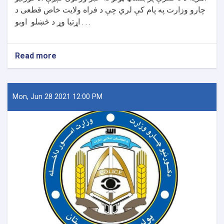
چارو وزارت په پام کې لري چې د فراه ولایت خاص قطعی د
اړتیا وړ د څښلو اوبو . . .
Read more
about
د
فراه
ولایت
خاص
Mon, Jun 28 2021 12:00 PM
قطعی
د
اړتیا
وړ
د
څښلو
اوبو
دیوې
حلقې
څاه
دکیندلو
چارو