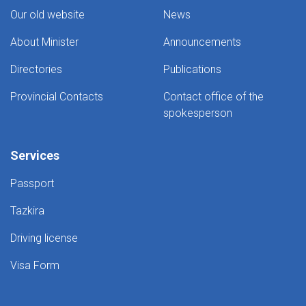
lift
Our old website
News
and
2
About Minister
Announcements
fire
fighting
Directories
Publications
hydraulic
Turntable
Provincial Contacts
Contact office of the
spokesperson
Services
Passport
Tazkira
Driving license
Visa Form