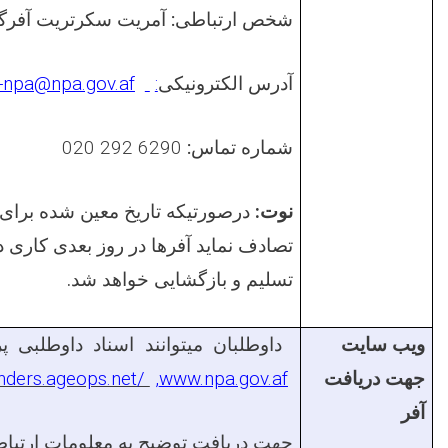
شخص ارتباطی:
آمریت سکرتریت آفرگ
آدرس الکترونیکی
:
-npa@npa.gov.af
شماره تماس:
020 292 6290
نوت:
درصورتیکه تاریخ معین شده برای
تصادف نماید آفرها در روز بعدی کاری
تسلیم و بازگشایی خواهد شد.
ویب سایت
داوطلبان میتوانند اسناد داوطلبی 
جهت دریافت
www.npa.gov.af
,
enders.ageops.net/
آفر
جهت دریافت توضیح به معلومات ارتباط