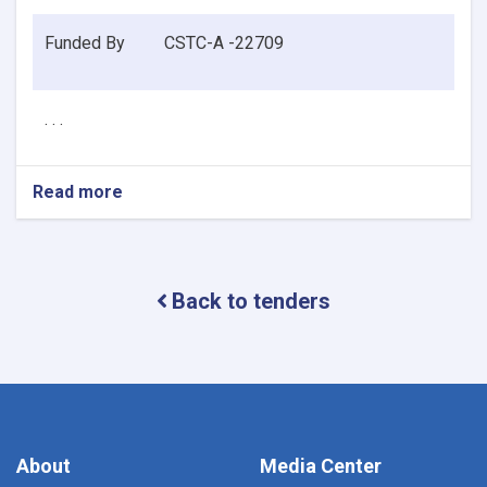
Funded By
CSTC-A -22709
. . .
Read more
about
Announcement
for
bids
of
Back to tenders
Procurement
of
5
Fire
Fighting
Vehicles,
2firefighting
Hydraulic
About
Media Center
platform