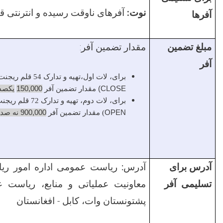
نوت:
آفرهای ناوقت رسیده و انترنتی ق
آفرها
مبلغ تضمین
مقدار تضمین آفر:
آفر
برای،
لات اول،تهیه و تدارک
54
قلم ریجنت 
(CLOSE
مقدار تضمین آفر
150,000
یکصدو
برای
،
لات دوم، تهیه و تدارک 72 قلم ریجنت های لابراتواری به شکل (
OPEN
)
مقدار تضمین آفر
900,000
نه صد 
آدرس برای
آدرس:
ریاست عمومی اداره امور ریاس
تسلیمی آفر
معاونیت عملیاتی و منابع، ریاست ع
پشتونستان وات،
کابل
- افغانستان