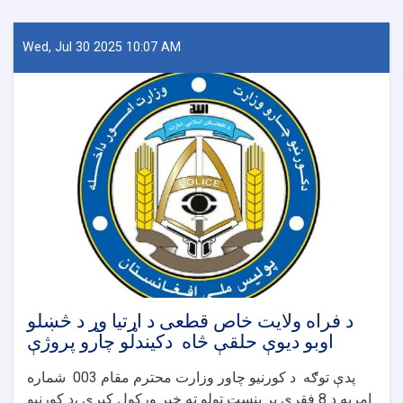
Wed, Jul 30 2025 10:07 AM
د فراه ولایت خاص قطعی د اړتیا وړ د څښلو
اوبو دیوې حلقې څاه دکیندلو چارو پروژې
پدې توګه د کورنیو چاور وزارت محترم مقام 003 شماره
امریه د 8 فقرې پر بنسټ ټولو ته خبر ورکول کېږې ،د کورنیو