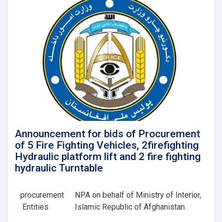
منزله
ضرورت
پولیس
سرحدی
میدان
هوای
ولایت
کندز
Announcement for bids of Procurement
of 5 Fire Fighting Vehicles, 2firefighting
Hydraulic platform lift and 2 fire fighting
hydraulic Turntable
procurement
NPA on behalf of Ministry of Interior,
Entities
Islamic Republic of Afghanistan.